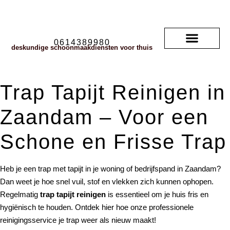
0614389980
deskundige schoonmaakdiensten voor thuis
Soorten vloerkleden
neem contact met ons op
veelgestelde vragen
Trap Tapijt Reinigen in
Zaandam – Voor een
Schone en Frisse Trap
Heb je een trap met tapijt in je woning of bedrijfspand in Zaandam?
Dan weet je hoe snel vuil, stof en vlekken zich kunnen ophopen.
Regelmatig
trap tapijt reinigen
is essentieel om je huis fris en
hygiënisch te houden. Ontdek hier hoe onze professionele
reinigingsservice je trap weer als nieuw maakt!