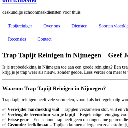
deskundige schoonmaakdiensten voor thuis
Tapijtreiniger
Over ons
Diensten
Soorten vloerkl
Recensies
Contact
Trap Tapijt Reinigen in Nijmegen – Geef Je
Is je trapbedekking in Nijmegen toe aan een goede reiniging? Een
tra
krijg je je trap weer als nieuw, zonder gedoe. Lees verder om meer te
Waarom Trap Tapijt Reinigen in Nijmegen?
Trap tapijt reinigen heeft vele voordelen, vooral als het regelmatig wo
✅
Verwijder hardnekkig vuil
– Tapijten verzamelen stof, vuil en vle
✅
Verleng de levensduur van je tapijt
– Regelmatige reiniging voork
✅
Frisse geur
– Een schone trap heeft geen onaangename geuren die
✅
Gezonder leefklimaat
– Tapijten kunnen allergenen zoals stofmijt