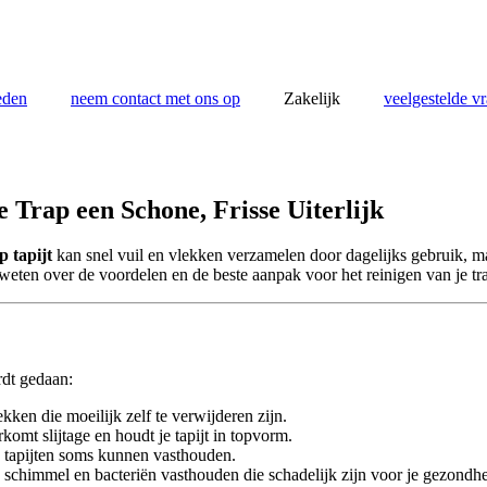
eden
neem contact met ons op
Zakelijk
veelgestelde v
 Trap een Schone, Frisse Uiterlijk
p tapijt
kan snel vuil en vlekken verzamelen door dagelijks gebruik, maa
 weten over de voordelen en de beste aanpak voor het reinigen van je tra
rdt gedaan:
kken die moeilijk zelf te verwijderen zijn.
omt slijtage en houdt je tapijt in topvorm.
 tapijten soms kunnen vasthouden.
, schimmel en bacteriën vasthouden die schadelijk zijn voor je gezondhe