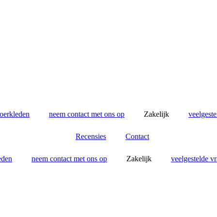
loerkleden
neem contact met ons op
Zakelijk
veelgeste
Recensies
Contact
eden
neem contact met ons op
Zakelijk
veelgestelde v