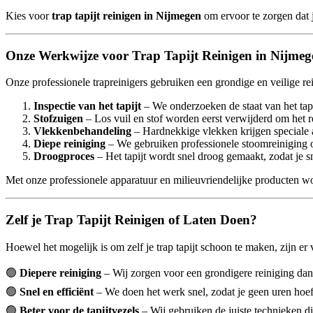
Kies voor
trap tapijt reinigen in Nijmegen
om ervoor te zorgen dat je
Onze Werkwijze voor Trap Tapijt Reinigen in Nijmeg
Onze professionele trapreinigers gebruiken een grondige en veilige re
Inspectie van het tapijt
– We onderzoeken de staat van het tapi
Stofzuigen
– Los vuil en stof worden eerst verwijderd om het r
Vlekkenbehandeling
– Hardnekkige vlekken krijgen speciale a
Diepe reiniging
– We gebruiken professionele stoomreiniging of
Droogproces
– Het tapijt wordt snel droog gemaakt, zodat je s
Met onze professionele apparatuur en milieuvriendelijke producten wor
Zelf je Trap Tapijt Reinigen of Laten Doen?
Hoewel het mogelijk is om zelf je trap tapijt schoon te maken, zijn e
🟢
Diepere reiniging
– Wij zorgen voor een grondigere reiniging dan
🟢
Snel en efficiënt
– We doen het werk snel, zodat je geen uren hoe
🟢
Beter voor de tapijtvezels
– Wij gebruiken de juiste technieken die