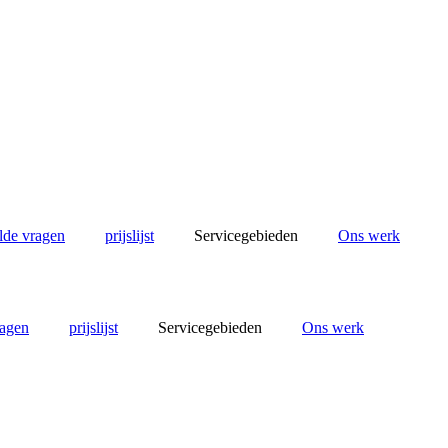
lde vragen
prijslijst
Servicegebieden
Ons werk
ragen
prijslijst
Servicegebieden
Ons werk