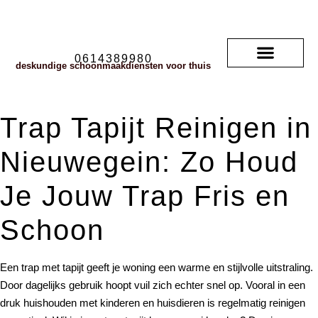
0614389980
deskundige schoonmaakdiensten voor thuis
Soorten vloerkleden
neem contact met ons op
veelgestelde vragen
Trap Tapijt Reinigen in
Nieuwegein: Zo Houd
Je Jouw Trap Fris en
Schoon
Een trap met tapijt geeft je woning een warme en stijlvolle uitstraling.
Door dagelijks gebruik hoopt vuil zich echter snel op. Vooral in een
druk huishouden met kinderen en huisdieren is regelmatig reinigen