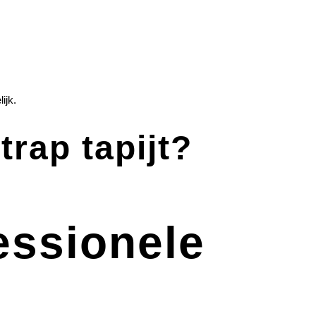
ijk.
trap tapijt?
essionele