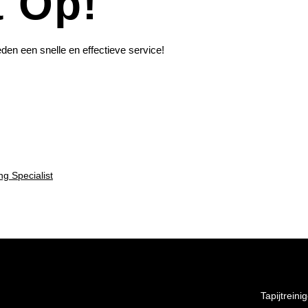
 Op!
eden een snelle en effectieve service!
ing Specialist
Tapijtreini