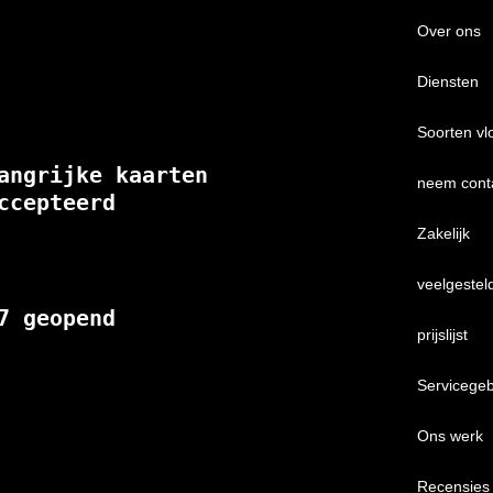
Over ons
Diensten
Soorten vl
angrijke kaarten 
neem cont
ccepteerd
Zakelijk
veelgestel
7 geopend
prijslijst
Servicege
Ons werk
Recensies