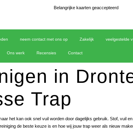
Belangrijke kaarten geaccepteerd
eden
neem contact met ons op
Zakelijk
veelgestelde 
Ons werk
Recensies
Contact
inigen in Dron
sse Trap
 maar het kan ook snel vuil worden door dagelijks gebruik. Stof, vuil
 reiniging de beste keuze is en hoe wij jouw trap weer als nieuw make