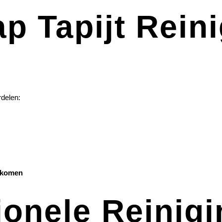
p Tapijt Rein
rdelen:
orkomen
ionele Reinig