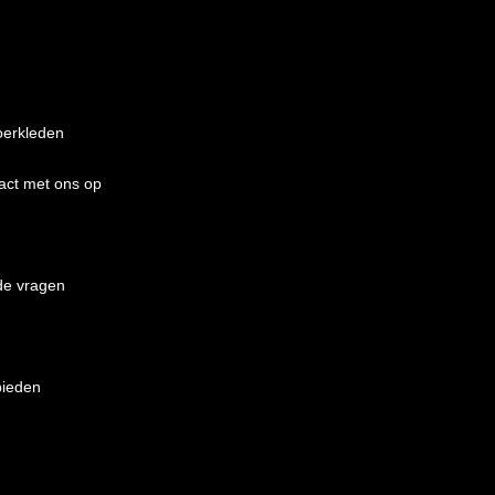
oerkleden
act met ons op
de vragen
bieden