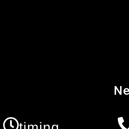
Ne
timing