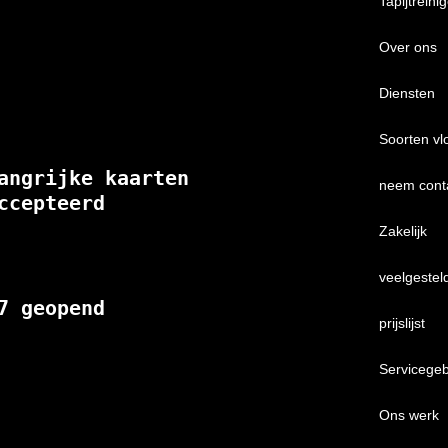
Tapijtreini
Over ons
Diensten
Soorten vl
angrijke kaarten 
neem cont
ccepteerd
Zakelijk
veelgestel
7 geopend
prijslijst
Servicege
Ons werk