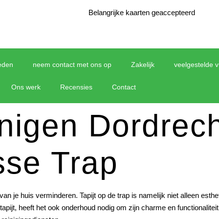
Belangrijke kaarten geaccepteerd
eden
neem contact met ons op
Zakelijk
veelgestelde 
Ons werk
Recensies
Contact
inigen Dordrec
sse Trap
ng van je huis verminderen. Tapijt op de trap is namelijk niet alleen es
pijt, heeft het ook onderhoud nodig om zijn charme en functionaliteit 