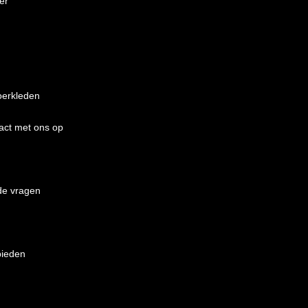
ger
oerkleden
act met ons op
de vragen
bieden