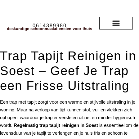
0614389980
deskundige schoonmaakdiensten voor thuis
Soorten vloerkleden
neem contact met ons op
veelgestelde vragen
Trap Tapijt Reinigen in
Soest – Geef Je Trap
een Frisse Uitstraling
Een trap met tapijt zorgt voor een warme en stijlvolle uitstraling in je
woning. Maar na verloop van tijd kunnen stof, vuil en vlekken zich
ophopen, waardoor je trap er versleten uitziet en minder hygiënisch
wordt.
Regelmatig trap tapijt reinigen in Soest
is essentieel om de
levensduur van je tapijt te verlengen en je huis fris en schoon te