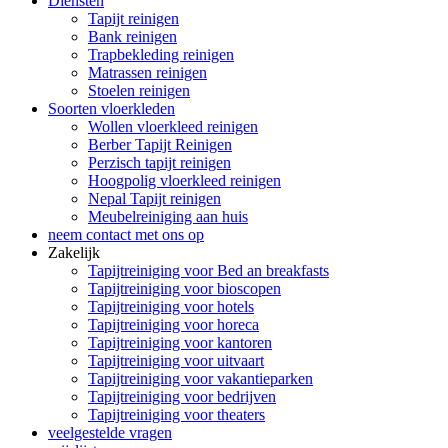
Diensten
Tapijt reinigen
Bank reinigen
Trapbekleding reinigen
Matrassen reinigen
Stoelen reinigen
Soorten vloerkleden
Wollen vloerkleed reinigen
Berber Tapijt Reinigen
Perzisch tapijt reinigen
Hoogpolig vloerkleed reinigen
Nepal Tapijt reinigen
Meubelreiniging aan huis
neem contact met ons op
Zakelijk
Tapijtreiniging voor Bed an breakfasts
Tapijtreiniging voor bioscopen
Tapijtreiniging voor hotels
Tapijtreiniging voor horeca
Tapijtreiniging voor kantoren
Tapijtreiniging voor uitvaart
Tapijtreiniging voor vakantieparken
Tapijtreiniging voor bedrijven
Tapijtreiniging voor theaters
veelgestelde vragen