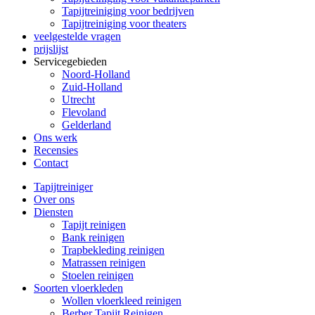
Tapijtreiniging voor bedrijven
Tapijtreiniging voor theaters
veelgestelde vragen
prijslijst
Servicegebieden
Noord-Holland
Zuid-Holland
Utrecht
Flevoland
Gelderland
Ons werk
Recensies
Contact
Tapijtreiniger
Over ons
Diensten
Tapijt reinigen
Bank reinigen
Trapbekleding reinigen
Matrassen reinigen
Stoelen reinigen
Soorten vloerkleden
Wollen vloerkleed reinigen
Berber Tapijt Reinigen