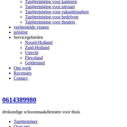
Tapijtreiniging voor kantoren
Tapijtreiniging voor uitvaart
Tapijtreiniging voor vakantieparken
Tapijtreiniging voor bedrijven
Tapijtreiniging voor theaters
veelgestelde vragen
prijslijst
Servicegebieden
Noord-Holland
Zuid-Holland
Utrecht
Flevoland
Gelderland
Ons werk
Recensies
Contact
0614389980
deskundige schoonmaakdiensten voor thuis
Tapijtreiniger
Over ons