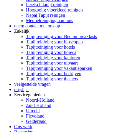
Perzisch tapijt reinigen
Hoogpolig vloerkleed reinigen
Nepal Tapijt reinigen
Meubelreiniging aan huis
neem contact met ons op
Zakelijk
Tapijtreiniging voor Bed an breakfasts
Tapijtreiniging voor bioscopen
Tapijtreiniging voor hotels
Tapijtreiniging voor horeca
Tapijtreiniging voor kantoren
Tapijtreiniging voor uitvaart
Tapijtreiniging voor vakantieparken
Tapijtreiniging voor bedrijven
Tapijtreiniging voor theaters
veelgestelde vragen
prijslijst
Servicegebieden
Noord-Holland
Zuid-Holland
Utrecht
Flevoland
Gelderland
Ons werk
Recensies