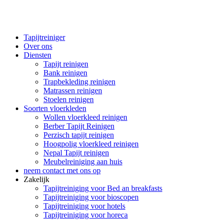
Tapijtreiniger
Over ons
Diensten
Tapijt reinigen
Bank reinigen
Trapbekleding reinigen
Matrassen reinigen
Stoelen reinigen
Soorten vloerkleden
Wollen vloerkleed reinigen
Berber Tapijt Reinigen
Perzisch tapijt reinigen
Hoogpolig vloerkleed reinigen
Nepal Tapijt reinigen
Meubelreiniging aan huis
neem contact met ons op
Zakelijk
Tapijtreiniging voor Bed an breakfasts
Tapijtreiniging voor bioscopen
Tapijtreiniging voor hotels
Tapijtreiniging voor horeca