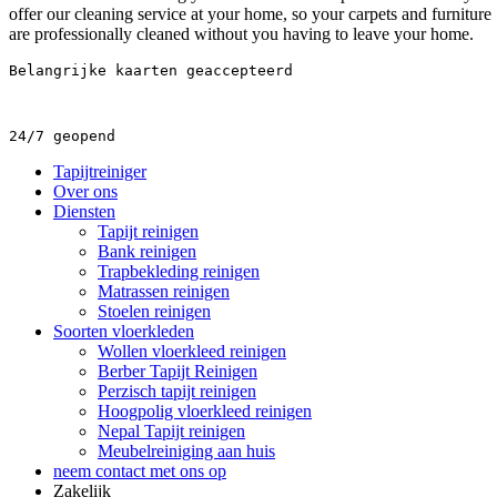
offer our cleaning service at your home, so your carpets and furniture
are professionally cleaned without you having to leave your home.
Belangrijke kaarten geaccepteerd
24/7 geopend
Tapijtreiniger
Over ons
Diensten
Tapijt reinigen
Bank reinigen
Trapbekleding reinigen
Matrassen reinigen
Stoelen reinigen
Soorten vloerkleden
Wollen vloerkleed reinigen
Berber Tapijt Reinigen
Perzisch tapijt reinigen
Hoogpolig vloerkleed reinigen
Nepal Tapijt reinigen
Meubelreiniging aan huis
neem contact met ons op
Zakelijk