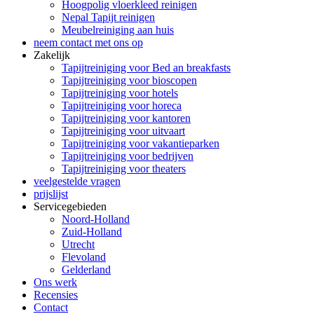
Hoogpolig vloerkleed reinigen
Nepal Tapijt reinigen
Meubelreiniging aan huis
neem contact met ons op
Zakelijk
Tapijtreiniging voor Bed an breakfasts
Tapijtreiniging voor bioscopen
Tapijtreiniging voor hotels
Tapijtreiniging voor horeca
Tapijtreiniging voor kantoren
Tapijtreiniging voor uitvaart
Tapijtreiniging voor vakantieparken
Tapijtreiniging voor bedrijven
Tapijtreiniging voor theaters
veelgestelde vragen
prijslijst
Servicegebieden
Noord-Holland
Zuid-Holland
Utrecht
Flevoland
Gelderland
Ons werk
Recensies
Contact