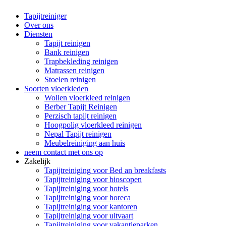
Tapijtreiniger
Over ons
Diensten
Tapijt reinigen
Bank reinigen
Trapbekleding reinigen
Matrassen reinigen
Stoelen reinigen
Soorten vloerkleden
Wollen vloerkleed reinigen
Berber Tapijt Reinigen
Perzisch tapijt reinigen
Hoogpolig vloerkleed reinigen
Nepal Tapijt reinigen
Meubelreiniging aan huis
neem contact met ons op
Zakelijk
Tapijtreiniging voor Bed an breakfasts
Tapijtreiniging voor bioscopen
Tapijtreiniging voor hotels
Tapijtreiniging voor horeca
Tapijtreiniging voor kantoren
Tapijtreiniging voor uitvaart
Tapijtreiniging voor vakantieparken