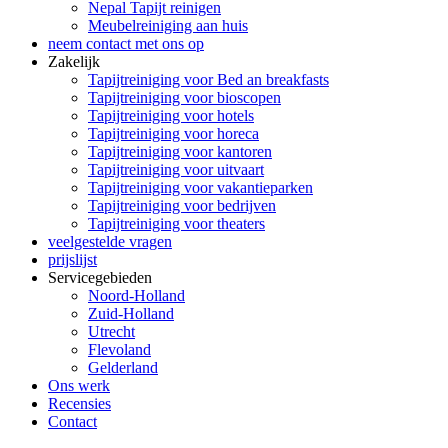
Nepal Tapijt reinigen
Meubelreiniging aan huis
neem contact met ons op
Zakelijk
Tapijtreiniging voor Bed an breakfasts
Tapijtreiniging voor bioscopen
Tapijtreiniging voor hotels
Tapijtreiniging voor horeca
Tapijtreiniging voor kantoren
Tapijtreiniging voor uitvaart
Tapijtreiniging voor vakantieparken
Tapijtreiniging voor bedrijven
Tapijtreiniging voor theaters
veelgestelde vragen
prijslijst
Servicegebieden
Noord-Holland
Zuid-Holland
Utrecht
Flevoland
Gelderland
Ons werk
Recensies
Contact