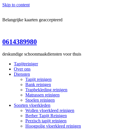
Skip to content
Belangrijke kaarten geaccepteerd
0614389980
deskundige schoonmaakdiensten voor thuis
Tapijtreiniger
Over ons
Diensten
Tapijt reinigen
Bank reinigen
Trapbekleding reinigen
Matrassen reinigen
Stoelen reinigen
Soorten vloerkleden
Wollen vloerkleed reinigen
Berber Tapijt Reinigen
Perzisch tapijt reinigen
Hoogpolig vloerkleed reinigen