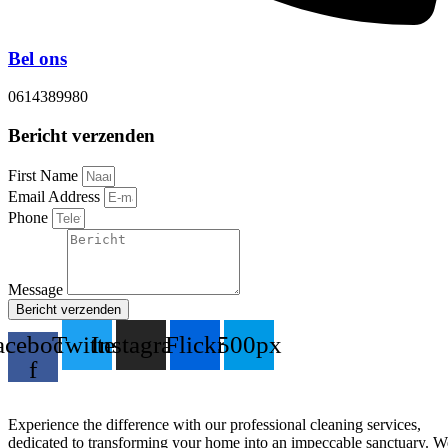
Bel ons
0614389980
Bericht verzenden
First Name
Email Address
Phone
Message
Bericht verzenden
acebook-
Twitter
Instagram
Flickr
500px
f
Experience the difference with our professional cleaning services,
dedicated to transforming your home into an impeccable sanctuary. W