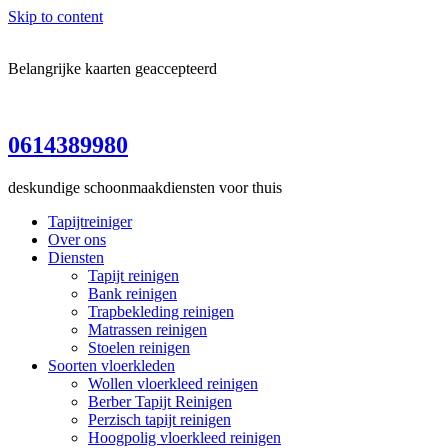
Skip to content
Belangrijke kaarten geaccepteerd
0614389980
deskundige schoonmaakdiensten voor thuis
Tapijtreiniger
Over ons
Diensten
Tapijt reinigen
Bank reinigen
Trapbekleding reinigen
Matrassen reinigen
Stoelen reinigen
Soorten vloerkleden
Wollen vloerkleed reinigen
Berber Tapijt Reinigen
Perzisch tapijt reinigen
Hoogpolig vloerkleed reinigen