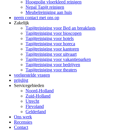
Hoogpolig vloerkleed reinigen
Nepal Tapijt reinigen
Meubelreiniging aan huis
neem contact met ons op
Zakelijk
Tapijtreiniging voor Bed an breakfasts
Tapijtreiniging voor bioscopen
Tapijtreiniging voor hotels
Tapijtreiniging voor horeca
Tapijtreiniging voor kantoren
Tapijtreiniging voor uitvaart
Tapijtreiniging voor vakantieparken
Tapijtreiniging voor bedrijven
Tapijtreiniging voor theaters
veelgestelde vragen
prijslijst
Servicegebieden
Noord-Holland
Zuid-Holland
Utrecht
Flevoland
Gelderland
Ons werk
Recensies
Contact