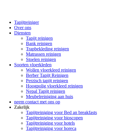
Tapijtreiniger
Over ons
Diensten
Tapijt reinigen
Bank reinigen
Trapbekleding reinigen
Matrassen reinigen
Stoelen reinigen
Soorten vloerkleden
Wollen vloerkleed reinigen
Berber Tapijt Reinigen
Perzisch tapijt reinigen
Hoogpolig vloerkleed reinigen
Nepal Tapijt reinigen
Meubelreiniging aan huis
neem contact met ons op
Zakelijk
Tapijtreiniging voor Bed an breakfasts
Tapijtreiniging voor bioscopen
Tapijtreiniging voor hotels
Tapijtreiniging voor horeca