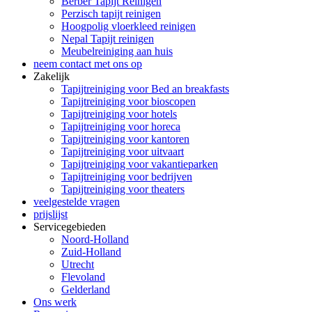
Berber Tapijt Reinigen
Perzisch tapijt reinigen
Hoogpolig vloerkleed reinigen
Nepal Tapijt reinigen
Meubelreiniging aan huis
neem contact met ons op
Zakelijk
Tapijtreiniging voor Bed an breakfasts
Tapijtreiniging voor bioscopen
Tapijtreiniging voor hotels
Tapijtreiniging voor horeca
Tapijtreiniging voor kantoren
Tapijtreiniging voor uitvaart
Tapijtreiniging voor vakantieparken
Tapijtreiniging voor bedrijven
Tapijtreiniging voor theaters
veelgestelde vragen
prijslijst
Servicegebieden
Noord-Holland
Zuid-Holland
Utrecht
Flevoland
Gelderland
Ons werk