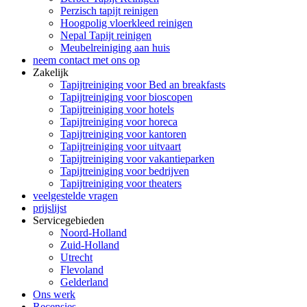
Perzisch tapijt reinigen
Hoogpolig vloerkleed reinigen
Nepal Tapijt reinigen
Meubelreiniging aan huis
neem contact met ons op
Zakelijk
Tapijtreiniging voor Bed an breakfasts
Tapijtreiniging voor bioscopen
Tapijtreiniging voor hotels
Tapijtreiniging voor horeca
Tapijtreiniging voor kantoren
Tapijtreiniging voor uitvaart
Tapijtreiniging voor vakantieparken
Tapijtreiniging voor bedrijven
Tapijtreiniging voor theaters
veelgestelde vragen
prijslijst
Servicegebieden
Noord-Holland
Zuid-Holland
Utrecht
Flevoland
Gelderland
Ons werk
Recensies