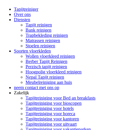
Tapijtreiniger
Over ons
Diensten
Tapijt reinigen
Bank reinigen
Trapbekleding reinigen
Matrassen reinigen
Stoelen reinigen
Soorten vloerkleden
Wollen vloerkleed reinigen
Berber Tapijt Reinigen
Perzisch tapijt reinigen
Hoogpolig vloerkleed reinigen
Nepal Tapijt reinigen
Meubelreiniging aan huis
neem contact met ons op
Zakelijk
Tapijtreiniging voor Bed an breakfasts
Tapijtreiniging voor bioscopen
Tapijtreiniging voor hotels
Tapijtreiniging voor horeca
Tapijtreiniging voor kantoren
Tapijtreiniging voor uitvaart
Tapijtreiniging voor vakantieparken