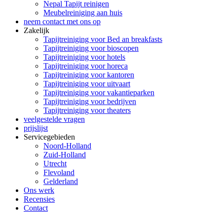
Nepal Tapijt reinigen
Meubelreiniging aan huis
neem contact met ons op
Zakelijk
Tapijtreiniging voor Bed an breakfasts
Tapijtreiniging voor bioscopen
Tapijtreiniging voor hotels
Tapijtreiniging voor horeca
Tapijtreiniging voor kantoren
Tapijtreiniging voor uitvaart
Tapijtreiniging voor vakantieparken
Tapijtreiniging voor bedrijven
Tapijtreiniging voor theaters
veelgestelde vragen
prijslijst
Servicegebieden
Noord-Holland
Zuid-Holland
Utrecht
Flevoland
Gelderland
Ons werk
Recensies
Contact