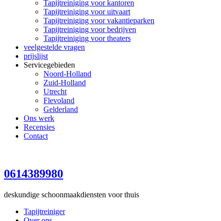
Tapijtreiniging voor kantoren
Tapijtreiniging voor uitvaart
Tapijtreiniging voor vakantieparken
Tapijtreiniging voor bedrijven
Tapijtreiniging voor theaters
veelgestelde vragen
prijslijst
Servicegebieden
Noord-Holland
Zuid-Holland
Utrecht
Flevoland
Gelderland
Ons werk
Recensies
Contact
0614389980
deskundige schoonmaakdiensten voor thuis
Tapijtreiniger
Over ons