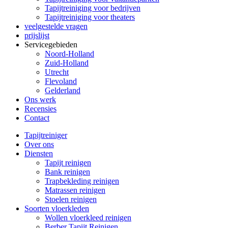
Tapijtreiniging voor bedrijven
Tapijtreiniging voor theaters
veelgestelde vragen
prijslijst
Servicegebieden
Noord-Holland
Zuid-Holland
Utrecht
Flevoland
Gelderland
Ons werk
Recensies
Contact
Tapijtreiniger
Over ons
Diensten
Tapijt reinigen
Bank reinigen
Trapbekleding reinigen
Matrassen reinigen
Stoelen reinigen
Soorten vloerkleden
Wollen vloerkleed reinigen
Berber Tapijt Reinigen