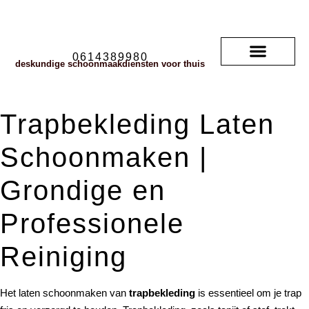
0614389980
deskundige schoonmaakdiensten voor thuis
Soorten vloerkleden
neem contact met ons op
veelgestelde vragen
Trapbekleding Laten
Schoonmaken |
Grondige en
Professionele
Reiniging
Het laten schoonmaken van
trapbekleding
is essentieel om je trap