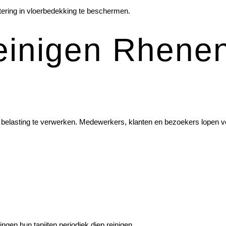
tering in vloerbedekking te beschermen.
reinigen Rhene
l belasting te verwerken. Medewerkers, klanten en bezoekers lopen voo
ngen hun tapijten periodiek diep reinigen.