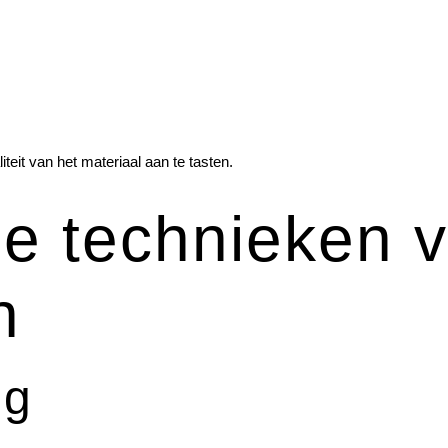
teit van het materiaal aan te tasten.
e technieken vo
n
ng