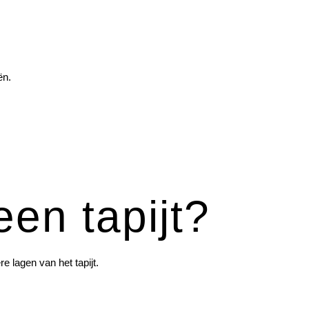
ën.
een tapijt?
e lagen van het tapijt.