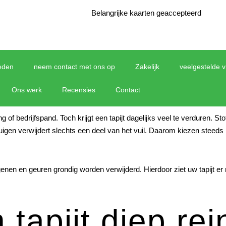
Belangrijke kaarten geaccepteerd
eden
neem contact met ons op
Zakelijk
veelgestelde 
Ons werk
Recensies
Contact
g of bedrijfspand. Toch krijgt een tapijt dagelijks veel te verduren. S
fzuigen verwijdert slechts een deel van het vuil. Daarom kiezen ste
genen en geuren grondig worden verwijderd. Hierdoor ziet uw tapijt er n
apijt diep rei