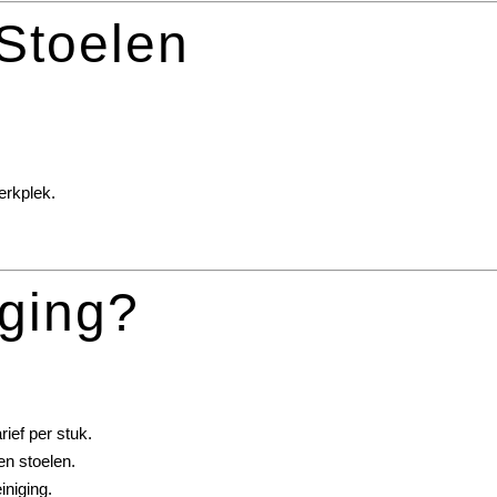
 Stoelen
erkplek.
iging?
ief per stuk.
en stoelen.
iniging.