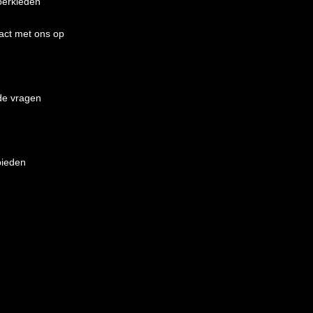
oerkleden
act met ons op
de vragen
bieden