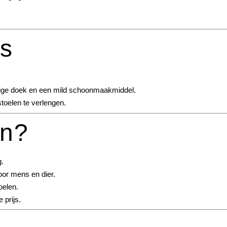
ps
tige doek en een mild schoonmaakmiddel.
oelen te verlengen.
en?
g.
voor mens en dier.
oelen.
 prijs.