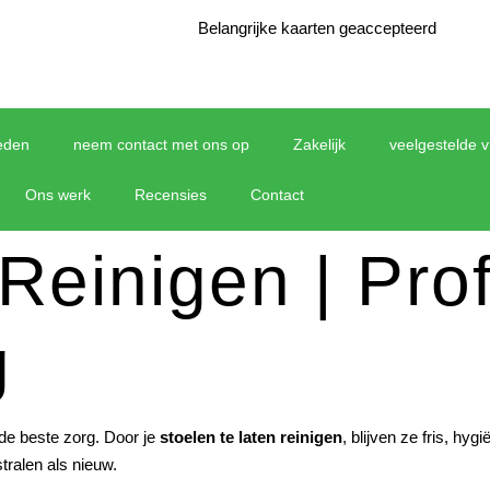
Belangrijke kaarten geaccepteerd
eden
neem contact met ons op
Zakelijk
veelgestelde 
Ons werk
Recensies
Contact
Reinigen | Pro
g
 de beste zorg. Door je
stoelen te laten reinigen
, blijven ze fris, hy
tralen als nieuw.