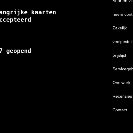
Soorten vl
angrijke kaarten 
neem cont
ccepteerd
Zakelijk
veelgestel
7 geopend
prijslijst
Servicege
Ons werk
Recensies
Contact