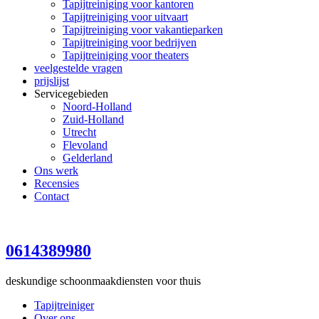
Tapijtreiniging voor kantoren
Tapijtreiniging voor uitvaart
Tapijtreiniging voor vakantieparken
Tapijtreiniging voor bedrijven
Tapijtreiniging voor theaters
veelgestelde vragen
prijslijst
Servicegebieden
Noord-Holland
Zuid-Holland
Utrecht
Flevoland
Gelderland
Ons werk
Recensies
Contact
0614389980
deskundige schoonmaakdiensten voor thuis
Tapijtreiniger
Over ons