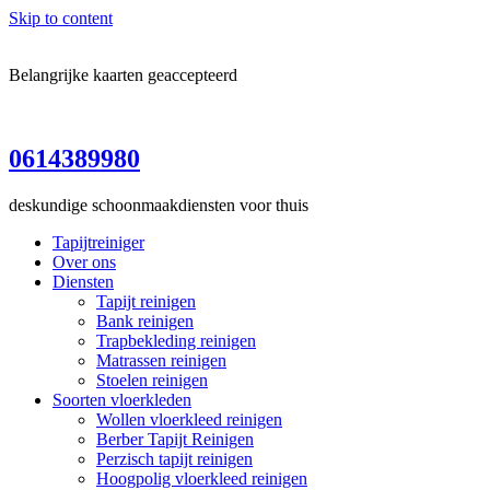
Skip to content
Belangrijke kaarten geaccepteerd
0614389980
deskundige schoonmaakdiensten voor thuis
Tapijtreiniger
Over ons
Diensten
Tapijt reinigen
Bank reinigen
Trapbekleding reinigen
Matrassen reinigen
Stoelen reinigen
Soorten vloerkleden
Wollen vloerkleed reinigen
Berber Tapijt Reinigen
Perzisch tapijt reinigen
Hoogpolig vloerkleed reinigen