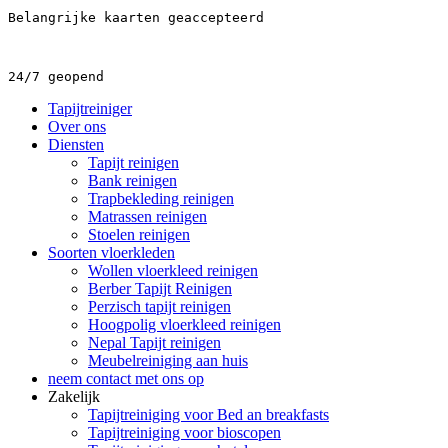
Belangrijke kaarten geaccepteerd
24/7 geopend
Tapijtreiniger
Over ons
Diensten
Tapijt reinigen
Bank reinigen
Trapbekleding reinigen
Matrassen reinigen
Stoelen reinigen
Soorten vloerkleden
Wollen vloerkleed reinigen
Berber Tapijt Reinigen
Perzisch tapijt reinigen
Hoogpolig vloerkleed reinigen
Nepal Tapijt reinigen
Meubelreiniging aan huis
neem contact met ons op
Zakelijk
Tapijtreiniging voor Bed an breakfasts
Tapijtreiniging voor bioscopen