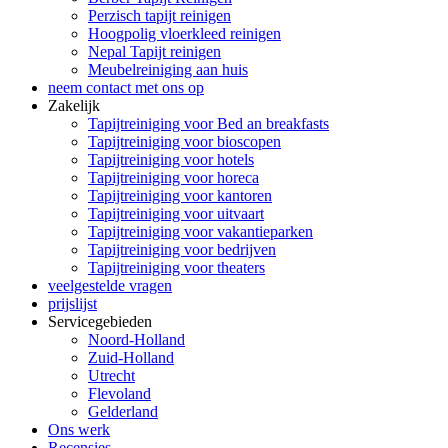
Perzisch tapijt reinigen
Hoogpolig vloerkleed reinigen
Nepal Tapijt reinigen
Meubelreiniging aan huis
neem contact met ons op
Zakelijk
Tapijtreiniging voor Bed an breakfasts
Tapijtreiniging voor bioscopen
Tapijtreiniging voor hotels
Tapijtreiniging voor horeca
Tapijtreiniging voor kantoren
Tapijtreiniging voor uitvaart
Tapijtreiniging voor vakantieparken
Tapijtreiniging voor bedrijven
Tapijtreiniging voor theaters
veelgestelde vragen
prijslijst
Servicegebieden
Noord-Holland
Zuid-Holland
Utrecht
Flevoland
Gelderland
Ons werk
Recensies