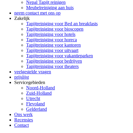
Nepal Tapijt reinigen
Meubelreiniging aan huis
neem contact met ons op
Zakelijk
Tapijtreiniging voor Bed an breakfasts
Tapijtreiniging voor bioscopen
Tapijtreiniging voor hotels
Tapijtreiniging voor horeca
Tapijtreiniging voor kantoren
Tapijtreiniging voor uitvaart
Tapijtreiniging voor vakantieparken
Tapijtreiniging voor bedrijven
Tapijtreiniging voor theaters
veelgestelde vragen
prijslijst
Servicegebieden
Noord-Holland
Zuid-Holland
Utrecht
Flevoland
Gelderland
Ons werk
Recensies
Contact