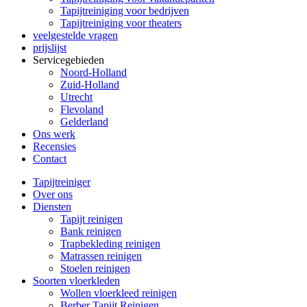
Tapijtreiniging voor bedrijven
Tapijtreiniging voor theaters
veelgestelde vragen
prijslijst
Servicegebieden
Noord-Holland
Zuid-Holland
Utrecht
Flevoland
Gelderland
Ons werk
Recensies
Contact
Tapijtreiniger
Over ons
Diensten
Tapijt reinigen
Bank reinigen
Trapbekleding reinigen
Matrassen reinigen
Stoelen reinigen
Soorten vloerkleden
Wollen vloerkleed reinigen
Berber Tapijt Reinigen