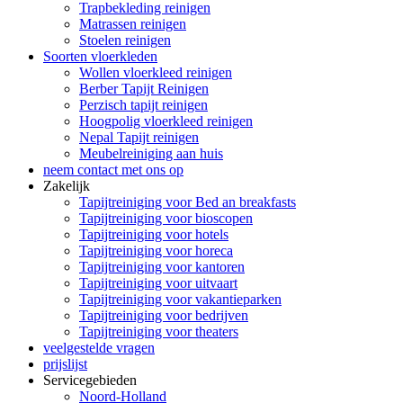
Trapbekleding reinigen
Matrassen reinigen
Stoelen reinigen
Soorten vloerkleden
Wollen vloerkleed reinigen
Berber Tapijt Reinigen
Perzisch tapijt reinigen
Hoogpolig vloerkleed reinigen
Nepal Tapijt reinigen
Meubelreiniging aan huis
neem contact met ons op
Zakelijk
Tapijtreiniging voor Bed an breakfasts
Tapijtreiniging voor bioscopen
Tapijtreiniging voor hotels
Tapijtreiniging voor horeca
Tapijtreiniging voor kantoren
Tapijtreiniging voor uitvaart
Tapijtreiniging voor vakantieparken
Tapijtreiniging voor bedrijven
Tapijtreiniging voor theaters
veelgestelde vragen
prijslijst
Servicegebieden
Noord-Holland