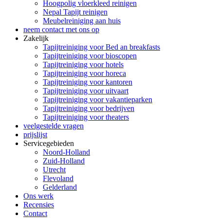
Hoogpolig vloerkleed reinigen
Nepal Tapijt reinigen
Meubelreiniging aan huis
neem contact met ons op
Zakelijk
Tapijtreiniging voor Bed an breakfasts
Tapijtreiniging voor bioscopen
Tapijtreiniging voor hotels
Tapijtreiniging voor horeca
Tapijtreiniging voor kantoren
Tapijtreiniging voor uitvaart
Tapijtreiniging voor vakantieparken
Tapijtreiniging voor bedrijven
Tapijtreiniging voor theaters
veelgestelde vragen
prijslijst
Servicegebieden
Noord-Holland
Zuid-Holland
Utrecht
Flevoland
Gelderland
Ons werk
Recensies
Contact