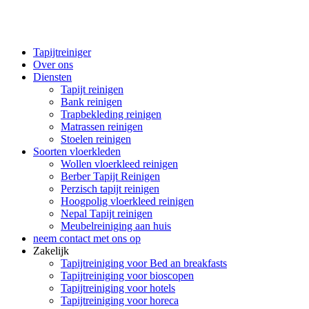
Tapijtreiniger
Over ons
Diensten
Tapijt reinigen
Bank reinigen
Trapbekleding reinigen
Matrassen reinigen
Stoelen reinigen
Soorten vloerkleden
Wollen vloerkleed reinigen
Berber Tapijt Reinigen
Perzisch tapijt reinigen
Hoogpolig vloerkleed reinigen
Nepal Tapijt reinigen
Meubelreiniging aan huis
neem contact met ons op
Zakelijk
Tapijtreiniging voor Bed an breakfasts
Tapijtreiniging voor bioscopen
Tapijtreiniging voor hotels
Tapijtreiniging voor horeca