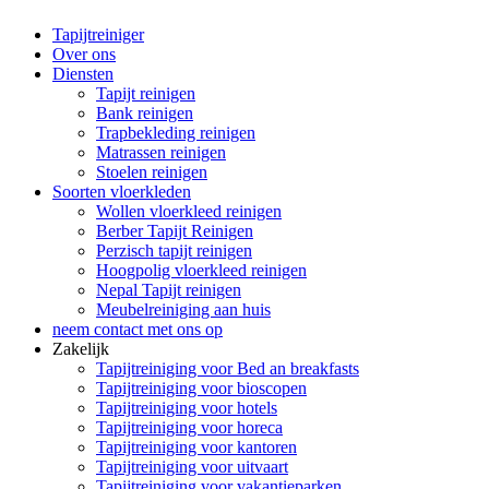
Tapijtreiniger
Over ons
Diensten
Tapijt reinigen
Bank reinigen
Trapbekleding reinigen
Matrassen reinigen
Stoelen reinigen
Soorten vloerkleden
Wollen vloerkleed reinigen
Berber Tapijt Reinigen
Perzisch tapijt reinigen
Hoogpolig vloerkleed reinigen
Nepal Tapijt reinigen
Meubelreiniging aan huis
neem contact met ons op
Zakelijk
Tapijtreiniging voor Bed an breakfasts
Tapijtreiniging voor bioscopen
Tapijtreiniging voor hotels
Tapijtreiniging voor horeca
Tapijtreiniging voor kantoren
Tapijtreiniging voor uitvaart
Tapijtreiniging voor vakantieparken