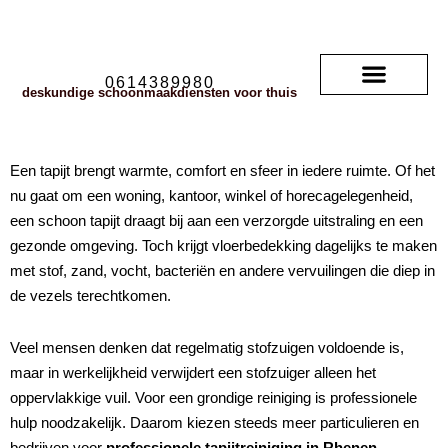
0614389980
deskundige schoonmaakdiensten voor thuis
Soorten vloerkleden
neem contact met ons op
veelgestelde vragen
Een tapijt brengt warmte, comfort en sfeer in iedere ruimte. Of het
nu gaat om een woning, kantoor, winkel of horecagelegenheid,
een schoon tapijt draagt bij aan een verzorgde uitstraling en een
gezonde omgeving. Toch krijgt vloerbedekking dagelijks te maken
met stof, zand, vocht, bacteriën en andere vervuilingen die diep in
de vezels terechtkomen.
Veel mensen denken dat regelmatig stofzuigen voldoende is,
maar in werkelijkheid verwijdert een stofzuiger alleen het
oppervlakkige vuil. Voor een grondige reiniging is professionele
hulp noodzakelijk. Daarom kiezen steeds meer particulieren en
bedrijven voor
professionele tapijtreiniging in Rhenen
.