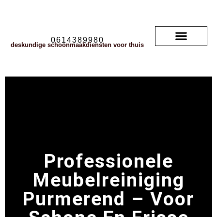
0614389980
deskundige schoonmaakdiensten voor thuis
Soorten vloerkleden
neem contact met ons op
veelgestelde vragen
Professionele
Meubelreiniging
Purmerend – Voor