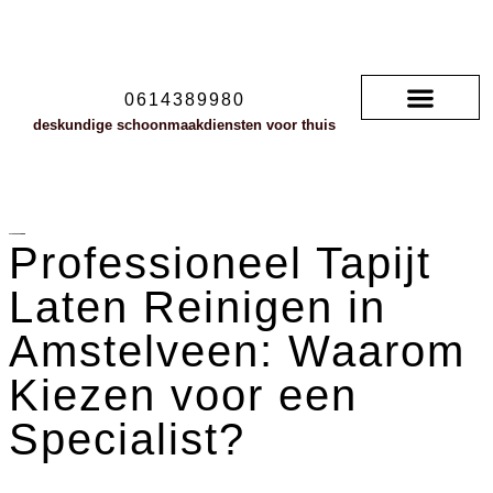
0614389980
deskundige schoonmaakdiensten voor thuis
Soorten vloerkleden
neem contact met ons op
veelgestelde vragen
Professioneel Tapijt
Laten Reinigen in
Amstelveen: Waarom
Kiezen voor een
Specialist?