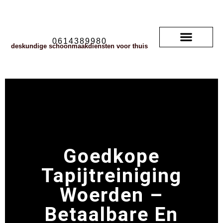
0614389980
deskundige schoonmaakdiensten voor thuis
Soorten vloerkleden
neem contact met ons op
veelgestelde vragen
Goedkope
Tapijtreiniging
Woerden –
Betaalbare En