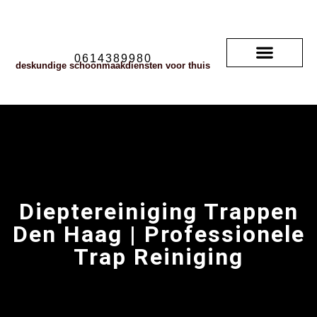
0614389980
deskundige schoonmaakdiensten voor thuis
Soorten vloerkleden
neem contact met ons op
veelgestelde vragen
Dieptereiniging Trappen
Den Haag | Professionele
Trap Reiniging