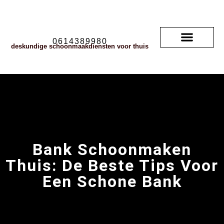
0614389980
deskundige schoonmaakdiensten voor thuis
Soorten vloerkleden
neem contact met ons op
veelgestelde vragen
Bank Schoonmaken
Thuis: De Beste Tips Voor
Een Schone Bank