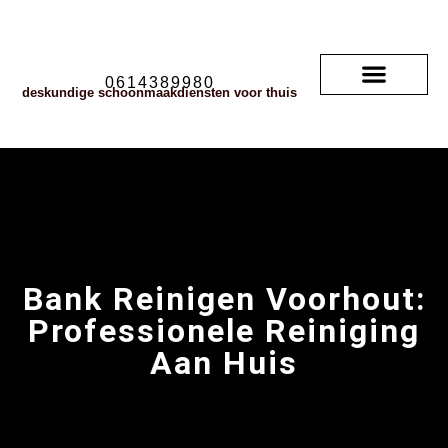
0614389980
deskundige schoonmaakdiensten voor thuis
Soorten vloerkleden
neem contact met ons op
veelgestelde vragen
Bank Reinigen Voorhout:
Professionele Reiniging
Aan Huis