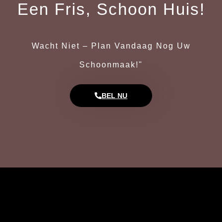
Een Fris, Schoon Huis!
Wacht Niet – Plan Vandaag Nog Uw
Schoonmaak!"
BEL NU