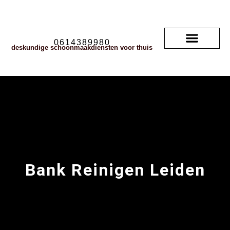
0614389980
deskundige schoonmaakdiensten voor thuis
Soorten vloerkleden
neem contact met ons op
veelgestelde vragen
Bank Reinigen Leiden