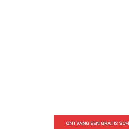
choonmaken Helpt Bij Het Omk
aarneembare Gezondheidspro
aat vandaag nog met een expert!
ONTVANG EEN GRATIS SC