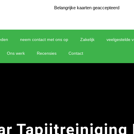
Belangrijke kaarten geaccepteerd
eden
neem contact met ons op
Zakelijk
veelgestelde 
Ons werk
Recensies
Contact
r Tapijtreiniging